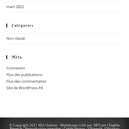
mars 2022
Catégories
Non classé
Méta
Connexion
Flux des publications
Flux des commentaires
Site de WordPress-FR
© Copyright 2021 KEA Habitat - Webdesign créé par
SB'Com / Sophie
Beneult
- Reproduction interdite - Crédit photos : ©Freepik, ©Pixabay