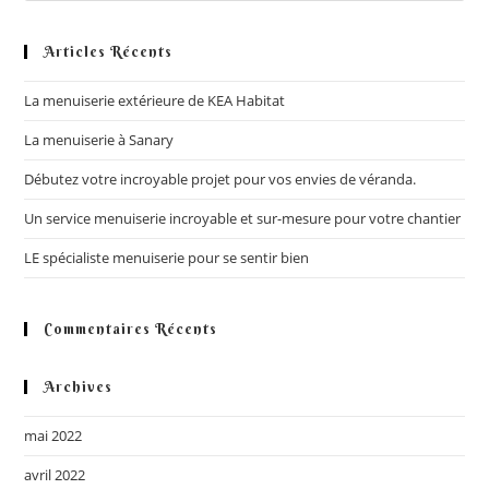
to
clo
Articles Récents
the
La menuiserie extérieure de KEA Habitat
sea
pan
La menuiserie à Sanary
Débutez votre incroyable projet pour vos envies de véranda.
Un service menuiserie incroyable et sur-mesure pour votre chantier
LE spécialiste menuiserie pour se sentir bien
Commentaires Récents
Archives
mai 2022
avril 2022