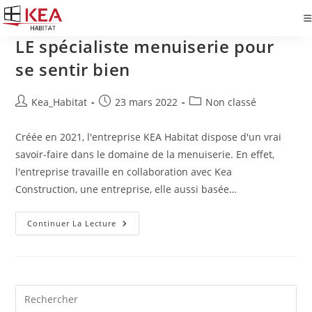
Skip
to
LE spécialiste menuiserie pour
content
se sentir bien
Auteur/autrice
Publication
Post
Kea_Habitat
23 mars 2022
Non classé
de
publiée :
category:
la
Créée en 2021, l'entreprise KEA Habitat dispose d'un vrai
publication :
savoir-faire dans le domaine de la menuiserie. En effet,
l'entreprise travaille en collaboration avec Kea
Construction, une entreprise, elle aussi basée…
LE
Continuer La Lecture
Spécialiste
Menuiserie
Pour
Se
Sentir
Bien
Pre
Es