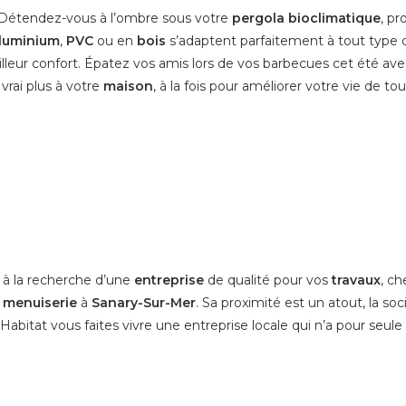
. Détendez-vous à l’ombre sous votre
pergola bioclimatique
, pr
aluminium
,
PVC
ou en
bois
s’adaptent parfaitement à tout type 
illeur confort. Épatez vos amis lors de vos barbecues cet été 
vrai plus à votre
maison
, à la fois pour améliorer votre vie de t
s à la recherche d’une
entreprise
de qualité pour vos
travaux
, ch
e menuiserie
à
Sanary-Sur-Mer
. Sa proximité est un atout, la soc
abitat vous faites vivre une entreprise locale qui n’a pour seule p