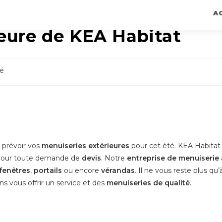
A
ieure de KEA Habitat
sé
e prévoir vos
menuiseries extérieures
pour cet été. KEA Habitat 
on pour toute demande de
devis
. Notre
entreprise de menuiserie
fenêtres
,
portails
ou encore
vérandas
. Il ne vous reste plus qu’à
ns vous offrir un service et des
menuiseries de qualité
.